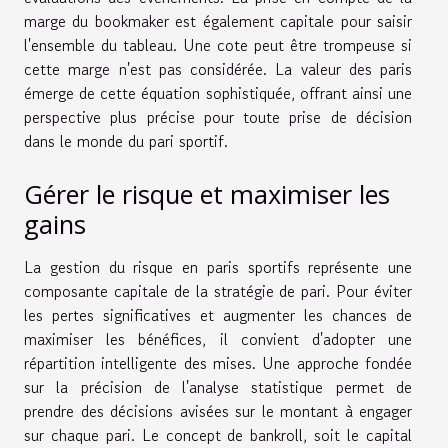
marge du bookmaker est également capitale pour saisir
l'ensemble du tableau. Une cote peut être trompeuse si
cette marge n'est pas considérée. La valeur des paris
émerge de cette équation sophistiquée, offrant ainsi une
perspective plus précise pour toute prise de décision
dans le monde du pari sportif.
Gérer le risque et maximiser les
gains
La gestion du risque en paris sportifs représente une
composante capitale de la stratégie de pari. Pour éviter
les pertes significatives et augmenter les chances de
maximiser les bénéfices, il convient d'adopter une
répartition intelligente des mises. Une approche fondée
sur la précision de l'analyse statistique permet de
prendre des décisions avisées sur le montant à engager
sur chaque pari. Le concept de bankroll, soit le capital