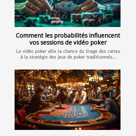
Comment les probabilités influencent
vos sessions de vidéo poker
Le vidéo poker allie la chance du tirage des cartes
à la stratégie des jeux de poker traditionnels...