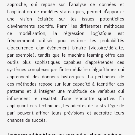
approche, qui repose sur l'analyse de données et
l'application de modèles statistiques, permet d'apporter
une vision éclairée sur les issues potentielles
d'événements sportifs. Parmi les différentes méthodes
de modélisation, la régression logistique est
fréquemment utilisée pour estimer les probabilités
d'occurrence d'un événement binaire (victoire/défaite,
par exemple), tandis que le machine learning offre des
outils plus sophistiqués capables d'appréhender des
systèmes complexes par l'intermédiaire d'algorithmes qui
apprennent des données historiques. La pertinence de
ces méthodes repose sur leur capacité à identifier des
patterns et à intégrer une multitude de variables qui
influencent le résultat d'une rencontre sportive. En
appliquant ces techniques, les adeptes de la stratégie de
pari peuvent affiner leurs prévisions et accroître leurs
chances de succès.