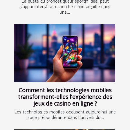
La quête du pronostiqueur sportif idéal peut
s'apparenter à la recherche d'une aiguille dans
une...
Comment les technologies mobiles
transforment-elles l'expérience des
jeux de casino en ligne ?
Les technologies mobiles occupent aujourd’hui une
place prépondérante dans l’univers du...