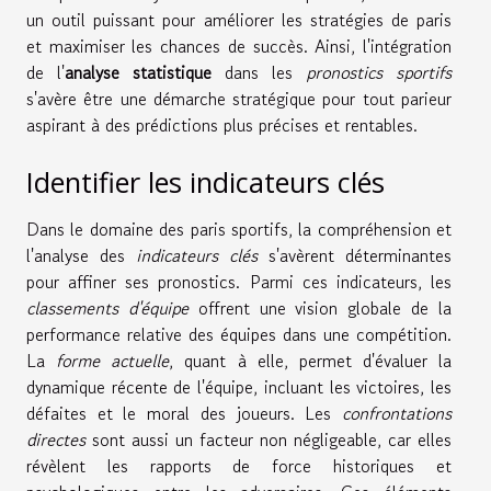
un outil puissant pour améliorer les stratégies de paris
et maximiser les chances de succès. Ainsi, l'intégration
de l'
analyse statistique
dans les
pronostics sportifs
s'avère être une démarche stratégique pour tout parieur
aspirant à des prédictions plus précises et rentables.
Identifier les indicateurs clés
Dans le domaine des paris sportifs, la compréhension et
l'analyse des
indicateurs clés
s'avèrent déterminantes
pour affiner ses pronostics. Parmi ces indicateurs, les
classements d'équipe
offrent une vision globale de la
performance relative des équipes dans une compétition.
La
forme actuelle
, quant à elle, permet d'évaluer la
dynamique récente de l'équipe, incluant les victoires, les
défaites et le moral des joueurs. Les
confrontations
directes
sont aussi un facteur non négligeable, car elles
révèlent les rapports de force historiques et