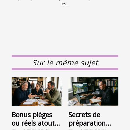
les...
Sur le même sujet
Bonus pièges
Secrets de
ou réels atouts :
préparation