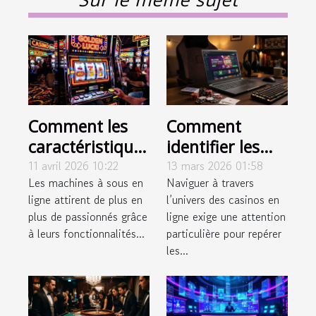
Comment les
Comment
caractéristiques
identifier les
uniques des
meilleures
11 avril 2026 10:22
13 mars 2026 01:58
Les machines à sous en
Naviguer à travers
machines à
offres de bonus
ligne attirent de plus en
l’univers des casinos en
sous en ligne
dans les casinos
plus de passionnés grâce
ligne exige une attention
influencent-
en ligne ?
à leurs fonctionnalités...
particulière pour repérer
elles les gains ?
les...