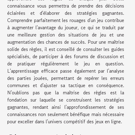
connaissance vous permettra de prendre des décisions
éclairées et d'élaborer des stratégies gagnantes.
Comprendre parfaitement les rouages d'un jeu contribue
à augmenter l'avantage du joueur, ce qui se traduit par
une meilleure gestion des situations de jeu et une
augmentation des chances de succès. Pour une maîtrise
solide des règles, il est conseillé de consulter les guides
spécialisés, de participer à des forums de discussion et
de pratiquer régulièrement le jeu en question.
L'apprentissage efficace passe également par l'analyse
des parties jouées, permettant de repérer les erreurs
communes et d'ajuster sa tactique en conséquence.
N'oublions pas que la maîtrise des règles est la
fondation sur laquelle se construisent les stratégies
gagnantes, rendant ainsi l'approfondissement de ses
connaissances non seulement bénéfique mais nécessaire
pour exceller dans l'univers compétitif des jeux en ligne.