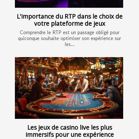
L'importance du RTP dans le choix de
votre plateforme de jeux
Comprendre le RTP est un passage obligé pour
quiconque souhaite optimiser son expérience sur
les...
Les jeux de casino live les plus
immersifs pour une expérience