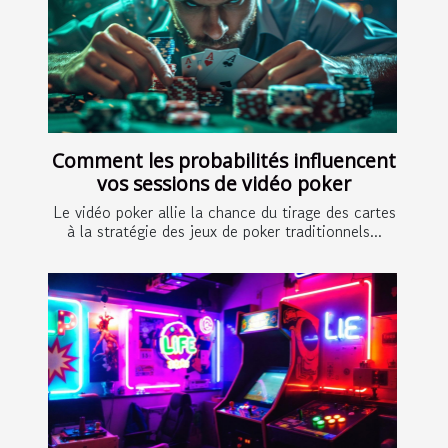
Comment les probabilités influencent
vos sessions de vidéo poker
Le vidéo poker allie la chance du tirage des cartes
à la stratégie des jeux de poker traditionnels...