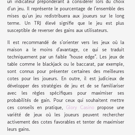
un indicateur prépondérant à considérer lors du choix
d’un jeu. Il représente le pourcentage de l'ensemble des
mises qu’un jeu redistribuera aux joueurs sur le long
terme. Un TRJ élevé signifie que le jeu est plus
susceptible de reverser des gains aux utilisateurs.
Il est recommandé de s'orienter vers les jeux où la
maison a le moins d'avantage, ce qui se traduit
techniquement par un faible "house edge". Les jeux de
table comme le blackjack ou le baccarat, par exemple,
sont connus pour présenter certaines des meilleures
cotes pour les joueurs. En outre, il est judicieux de
développer des stratégies de jeu et de se familiariser
avec les règles spécifiques pour maximiser ses
probabilités de gain. Pour ceux qui souhaitent mettre
ces conseils en pratique,
Glory Casino
propose une
variété de jeux où les joueurs peuvent rechercher
activement des cotes favorables et tenter de maximiser
leurs gains.